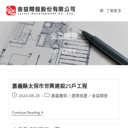
Skip
to
了解更多
content
金益開發
>
金益開發
嘉義縣太保市世興建設25戶工程​
Post
Post
2024-08-28
嘉義鷹架
/
建案搭建​
/
金益開發
published:
category:
嘉
Continue Reading
義
縣
太