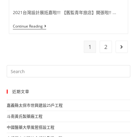
published:
category:
2021台灣設計展抵嘉啦!!! 【舊監青年旅店】開張啦!! ...
【2021
Continue Reading
台
灣
設
計
1
2
Go to t
展
_
抵
嘉
Search
啦!!】
金
this
益
website
工
學
近期文章
系
統
展
嘉義縣太保市世興建設25戶工程​
覽
架
斗南黃氏製藥廠工程​
中國醫藥大學風管搭設工程​