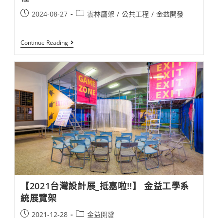
Post
Post
2024-08-27
雲林鷹架
/
公共工程
/
金益開發
published:
category:
雲
Continue Reading
林
縣
立
斗
南
田
徑
場
軒
嵐
諾
颱
風
災
後
復
建
工
【2021台灣設計展_抵嘉啦!!】 金益工學系
程
統展覽架
Post
Post
2021-12-28
金益開發