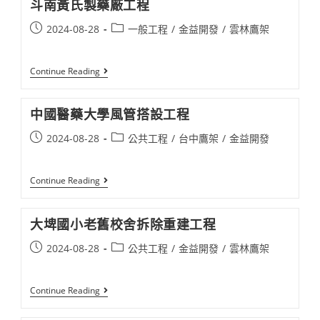
斗南黃氏製藥廠工程​
保
市
Post
Post
2024-08-28
一般工程
/
金益開發
/
雲林鷹架
世
興
published:
category:
建
設
斗
Continue Reading
25
南
戶
黃
工
氏
程​
中國醫藥大學風管搭設工程​
製
藥
Post
Post
2024-08-28
公共工程
/
台中鷹架
/
金益開發
廠
工
published:
category:
程​
中
Continue Reading
國
醫
藥
大埤國小老舊校舍拆除重建工程​
大
學
Post
Post
2024-08-28
公共工程
/
金益開發
/
雲林鷹架
風
管
published:
category:
搭
設
大
Continue Reading
工
埤
程​
國