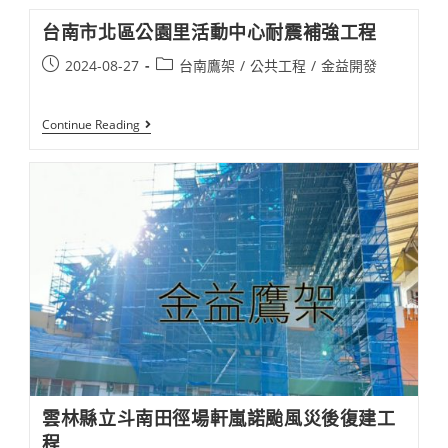
路
廳
建
舍
台南市北區公園里活動中心耐震補強工程​
案
重
工
建
Post
Post
2024-08-27
台南鷹架
/
公共工程
/
金益開發
程​
工
published:
category:
程​
台
Continue Reading
南
市
北
區
公
園
里
活
動
中
心
耐
震
補
強
工
程​
雲林縣立斗南田徑場軒嵐諾颱風災後復建工
程