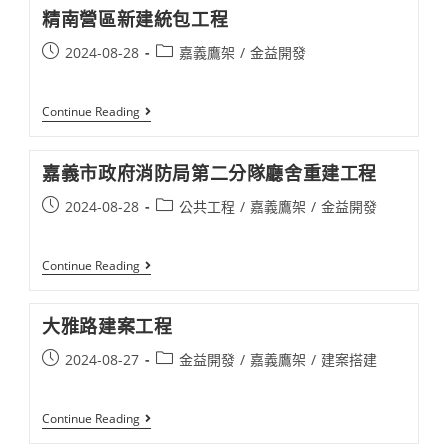
小
精南營區新建統包工程
老
舊
Post
Post
2024-08-28
嘉義鷹架
/
金益開發
校
舍
published:
category:
拆
除
精
Continue Reading
重
南
建
營
工
區
程​
嘉義市政府消防局第二分隊廳舍重建工程​
新
建
Post
Post
2024-08-28
公共工程
/
嘉義鷹架
/
金益開發
統
包
published:
category:
工
程
嘉
Continue Reading
義
市
政
大雅路建案工程​
府
消
Post
Post
2024-08-27
金益開發
/
嘉義鷹架
/
建案搭建​
防
局
published:
category:
第
二
大
Continue Reading
分
雅
隊