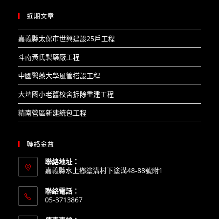
近期文章
嘉義縣太保市世興建設25戶工程​
斗南黃氏製藥廠工程​
中國醫藥大學風管搭設工程​
大埤國小老舊校舍拆除重建工程​
精南營區新建統包工程
聯絡金益
聯絡地址：
嘉義縣水上鄉塗溝村下塗溝48-88號附1
聯絡電話：
05-3713867
Opens