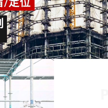
旨/定位
創