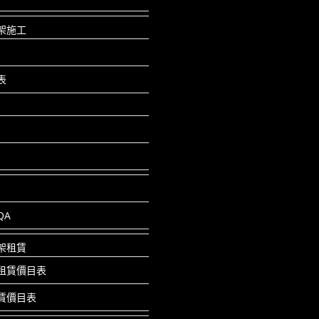
架施工
表
QA
架租賃
租賃價目表
賃價目表