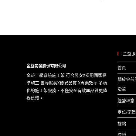
金益服
金益開發股份有限公司
首頁
金益工學系統施工架 符合勞安X​採用國家標
關於金益
準施工 團隊默契X優異品質 X專業效率 多樣
沿革
化的施工架服務，不僅安全有效率品質更值
得信賴。
經營理念
定位/宗旨
據點
認證