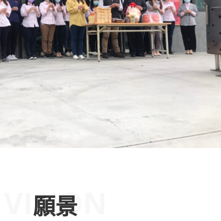
VISION
願景