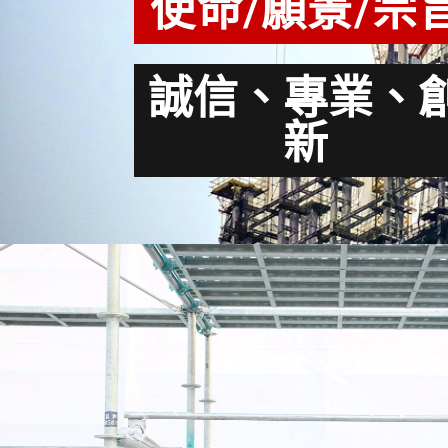
使命/願景/宗
誠信、專業、
新