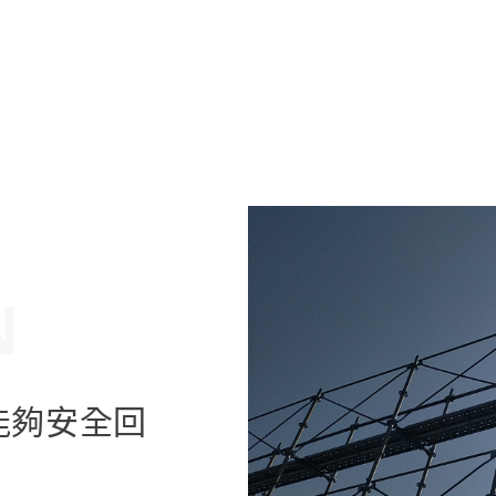
N
能夠安全回