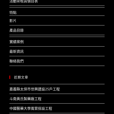
活動架租賃價目表
特點
影片
產品目錄
實績案例
最新資訊
聯絡我們
近期文章
嘉義縣太保市世興建設25戶工程​
斗南黃氏製藥廠工程​
中國醫藥大學風管搭設工程​